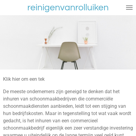
reinigenvanrolluiken
Ga
direct
naar
de
hoofdinhoud
Klik hier om een tek
De meeste ondernemers zijn geneigd te denken dat het
inhuren van schoonmaakbedrijven die commerciële
schoonmaakdiensten aanbieden, leidt tot een stijging van
hun bedrijfskosten. Maar in tegenstelling tot wat vaak wordt
gedacht, is het inhuren van een commercieel
schoonmaakbedrijf eigenlijk een zeer verstandige investering
waarmee u uiteindelijk op de lange termijn veel geld kunt